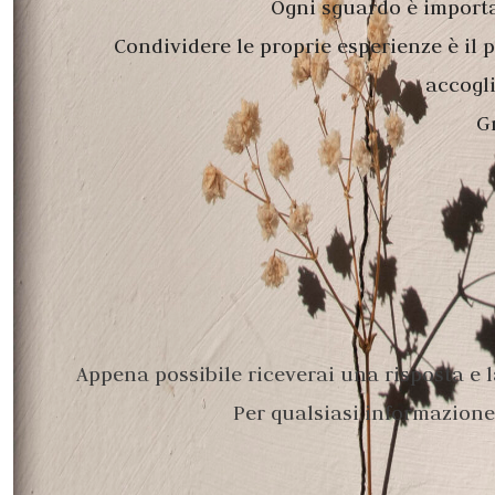
Ogni sguardo è importa
Condividere le proprie esperienze è il
accogli
Gr
Appena possibile riceverai una risposta e l
Per qualsiasi informazione