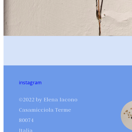
instagram
©2022 by Elena Iacono
Casamicciola Terme
80074
Italia